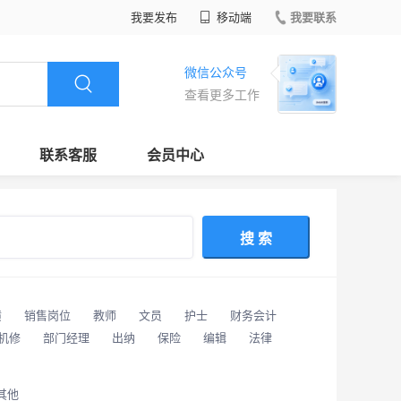
我要发布
移动端
我要联系
微信公众号
查看更多工作
联系客服
会员中心
搜 索
潢
销售岗位
教师
文员
护士
财务会计
/机修
部门经理
出纳
保险
编辑
法律
其他