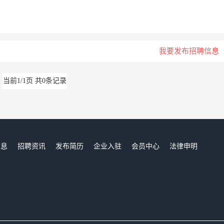
我要发布招聘信息
当前1/1页 共0条记录
信息
招聘资讯
发布简历
企业入驻
会员中心
法律申明
们