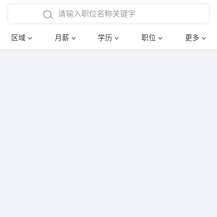
4000-5000元
本科
行政后勤
建筑装潢
确定
区域
月薪
学历
职位
更多
5000-8000元
硕士
销售岗位
教师
8000-12000元
博士
文员
护士
12000-20000元
财务会计
传单派发
其他
超市零售
促销导购
网络IT
保健按摩
快递员
前台接待
收银员
技术员/工程师
水电/机修
部门经理